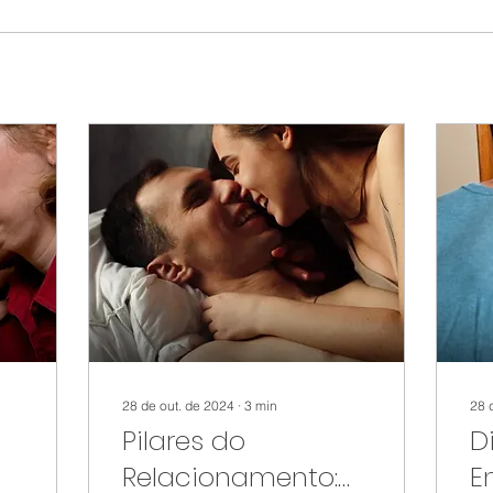
28 de out. de 2024
∙
3
min
28 
a
Pilares do
D
Relacionamento:
E