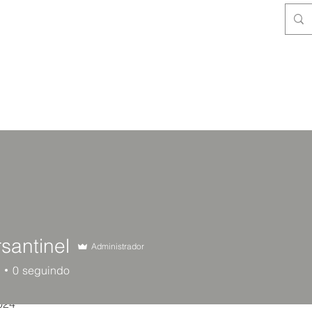
santinel
Administrador
tinel
0
seguindo
024