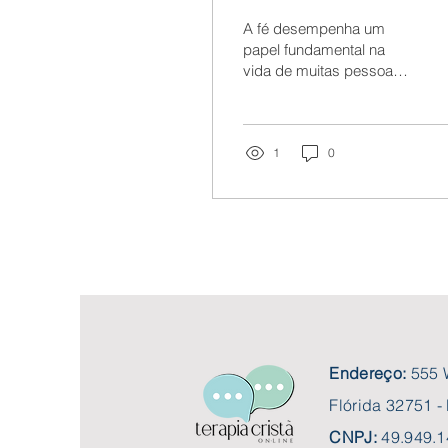
Relacionamento:
A fé desempenha um
Fortalecendo os
papel fundamental na
vida de muitas pessoas
Laços Conjugais
e, quando se trata de
relacionamentos, sua
importância não pode
ser...
1
0
Endereço:
555 
Flórida 32751 
CNPJ:
49.949.1