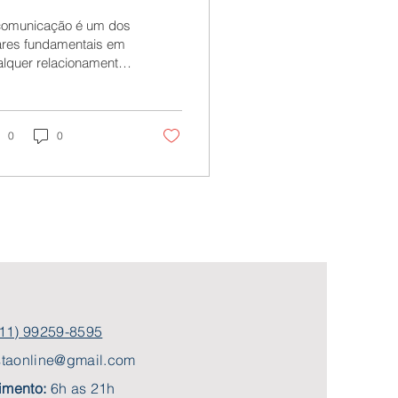
iálogos que
comunicação é um dos
romovem
lares fundamentais em
lquer relacionamento.
esultados: A
entanto, a qualidade
have para
s diálogos que os
ais estabelecem...
elações
0
0
audáveis
11) 99259-8595
istaonline@gmail.com
imento:
6h as 21h