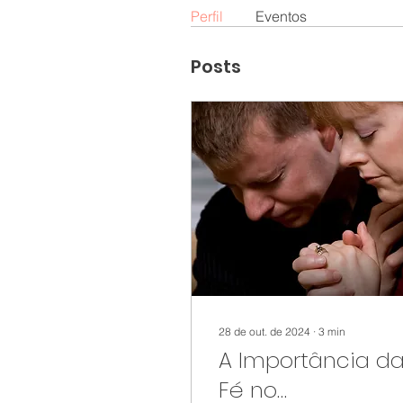
Perfil
Eventos
Posts
28 de out. de 2024
∙
3
min
A Importância d
Fé no