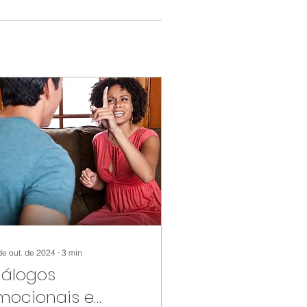
de out. de 2024
∙
3
min
iálogos
mocionais e