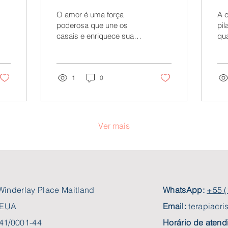
Aprofundando o
D
O amor é uma força
A 
Amor Através das
P
poderosa que une os
pi
casais e enriquece suas
qua
Seis Perspectivas
R
vidas. No entanto, para
No 
Gregas
C
que essa conexão seja
do
verdadeiramente forte e...
cas
R
1
0
S
Ver mais
Winderlay Place Maitland
WhatsApp:
+55 (
- EUA
Email:
terapiacr
41/0001-44
Horário de atend