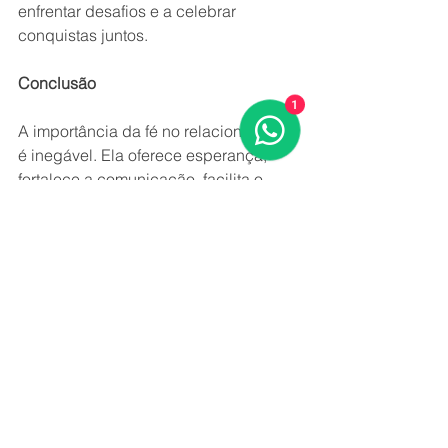
enfrentar desafios e a celebrar 
conquistas juntos.
Conclusão
1
A importância da fé no relacionamento 
é inegável. Ela oferece esperança, 
fortalece a comunicação, facilita o 
perdão e promove um sentido de 
propósito compartilhado. Ao cultivar a 
fé em conjunto, os casais não apenas 
fortalecem seus laços, mas também 
criam uma base sólida para enfrentar 
as adversidades da vida. A fé é um 
elemento poderoso que, quando 
integrado ao relacionamento, pode 
transformar a conexão entre os 
parceiros, levando a uma vida a dois 
mais rica, significativa e satisfatória.