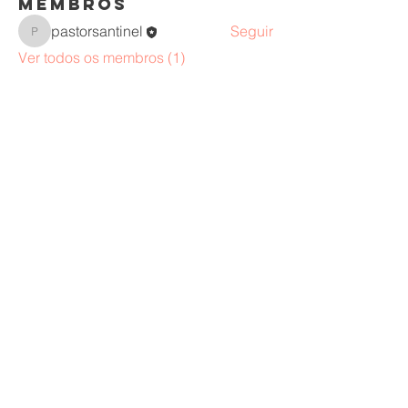
membros
pastorsantinel
Seguir
pastorsantinel
Ver todos os membros (1)
Endereço:
555 Winderlay Place Maitland
Flórida 32751 - EUA
CNPJ:
49.949.141
/0001-44
WhatsApp:
+55 (11) 99259-8595
© 2024 by OneProduções
Email:
terapiacristaonline@gmail.com
Horário de atendimento:
6h as 21h