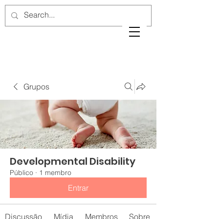
Grupos
Developmental Disability
Público
·
1 membro
Entrar
Discussão
Mídia
Membros
Sobre